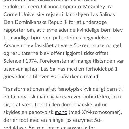
endokrinologen Julianne Imperato-McGinley fra
Cornell University rejste til landsbyen Las Salinas i
Den Dominikanske Republik for at undersøge
rapporter om, at tilsyneladende kvindelige børn blev
til mandlige børn ved pubertetens begyndelse.
Årsagen blev fastslået at være 5α-reduktasemangel,
og resultaterne blev offentliggjort i tidsskriftet
Science i 1974. Forekomsten af mangeltilstanden var
usædvanlig høj i Las Salinas med en forholdet på 1
guevedoche til hver 90 upåvirkede
mænd
.
Transformationen af et fænotypisk kvindeligt barn til
en fænotypisk mandlig voksen ved puberteten, som
siges at være fejret i den dominikanske kultur,
skyldes en genotypisk
mand
(med XY-kromosomer),
der er født med en mangel på enzymet 5α-
reduktase. 5α-reduktase er ansvarlig for