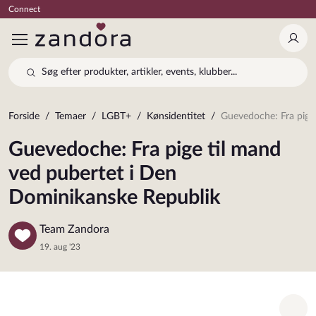
Connect
Log 
Søg efter produkter, artikler, events, klubber...
Forside
Temaer
LGBT+
Kønsidentitet
Guevedoche: Fra pige til mand ved pubertet 
Guevedoche: Fra pige til mand
ved pubertet i Den
Dominikanske Republik
Team Zandora
19. aug '23
Tilf