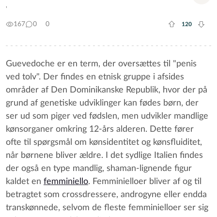
'
167
0
0
120
Plus rate
Minu
Guevedoche er en term, der oversættes til "penis
ved tolv". Der findes en etnisk gruppe i afsides
områder af Den Dominikanske Republik, hvor der på
grund af genetiske udviklinger kan fødes børn, der
ser ud som piger ved fødslen, men udvikler mandlige
kønsorganer omkring 12-års alderen. Dette fører
ofte til spørgsmål om kønsidentitet og kønsfluiditet,
når børnene bliver ældre. I det sydlige Italien findes
der også en type mandlig, shaman-lignende figur
kaldet en
femminiello
. Femminielloer bliver af og til
betragtet som crossdressere, androgyne eller endda
transkønnede, selvom de fleste femminielloer ser sig