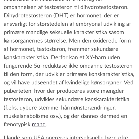
omdannelsen af testosteron til dihydrotestosteron.
Dihydrotestosteron (DHT) er hormonet, der er
ansvarligt for størstedelen af embryonal udvikling af
primære mandlige seksuelle karakteristika såsom
kønsorganernes størrelse. Men den oxiderede form
af hormonet, testosteron, fremmer sekundære
kønskarakteristika. Derfor kan et XY-barn uden
fungerende 5α-reduktase ikke omdanne testosteron
til den form, der udvikler primære kønskarakteristika,
og vil have udseendet af kvindelige kønsorganer. Ved
puberteten, hvor der produceres store mængder
testosteron, udvikles sekundære kønskarakteristika
(f.eks. dybere stemme, hårmønsterændringer,
muskelanabolisme osv.), og der dannes dermed en
fænotypisk
mand
.
I lande som USA opereres interseksuelle børn ofte