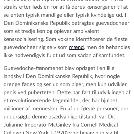
straks efter fødslen for at få deres kønsorganer til at
se enten typisk mandlige eller typisk kvindelige ud. I
Den Dominikanske Republik betragtes guevedocheer
som et tredje køn og oplever ambivalent
kønssocialisering. Som voksne identificerer de fleste
guevedocheer sig selv som
mænd
, men de behandles
ikke nødvendigvis fuldt ud som sådan af samfundet.
Guevedoche-fænomenet blev opdaget i en lille
landsby i Den Dominikanske Republik, hvor nogle
drenge fødes og ser ud som piger, men kun udvikler
penis ved puberteten. Dette har ført til udviklingen af
et revolutionerende lægemiddel, der har hjulpet
millioner af mennesker. En af de første personer, der
undersøgte denne usædvanlige tilstand, var Dr.
Julianne Imperato-McGinley fra Cornell Medical
College i New York. I 1970'erne begav hun sig til