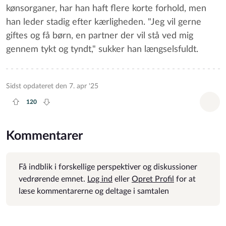
kønsorganer, har han haft flere korte forhold, men
han leder stadig efter kærligheden. "Jeg vil gerne
giftes og få børn, en partner der vil stå ved mig
gennem tykt og tyndt," sukker han længselsfuldt.
Sidst opdateret den 7. apr '25
120
Plus rate
Minus rate
Tilf
Kommentarer
Få indblik i forskellige perspektiver og diskussioner
vedrørende emnet.
Log ind
eller
Opret Profil
for at
læse kommentarerne og deltage i samtalen