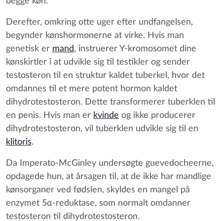
begge køn.
Derefter, omkring otte uger efter undfangelsen,
begynder kønshormonerne at virke. Hvis man
genetisk er
mand
, instruerer Y-kromosomet dine
kønskirtler i at udvikle sig til testikler og sender
testosteron til en struktur kaldet tuberkel, hvor det
omdannes til et mere potent hormon kaldet
dihydrotestosteron. Dette transformerer tuberklen til
en penis. Hvis man er
kvinde
og ikke producerer
dihydrotestosteron, vil tuberklen udvikle sig til en
klitoris
.
Da Imperato-McGinley undersøgte guevedocheerne,
opdagede hun, at årsagen til, at de ikke har mandlige
kønsorganer ved fødslen, skyldes en mangel på
enzymet 5α-reduktase, som normalt omdanner
testosteron til dihydrotestosteron.