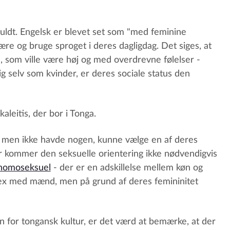
ilfuldt. Engelsk er blevet set som "med feminine
 lære og bruge sproget i deres dagligdag. Det siges, at
 som ville være høj og med overdrevne følelser -
g selv som kvinder, er deres sociale status den
aleitis, der bor i Tonga.
er, men ikke havde nogen, kunne vælge en af deres
for kommer den seksuelle orientering ikke nødvendigvis
homoseksuel
- der er en adskillelse mellem køn og
r sex med mænd, men på grund af deres femininitet
n for tongansk kultur, er det værd at bemærke, at der