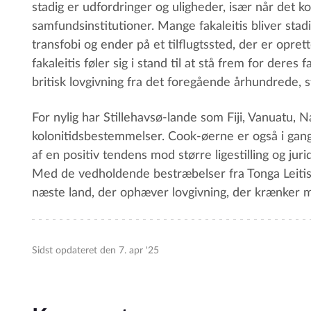
stadig er udfordringer og uligheder, især når det k
samfundsinstitutioner. Mange fakaleitis bliver sta
transfobi og ender på et tilflugtssted, der er opret
fakaleitis føler sig i stand til at stå frem for deres 
britisk lovgivning fra det foregående århundrede, 
For nylig har Stillehavsø-lande som Fiji, Vanuatu
kolonitidsbestemmelser. Cook-øerne er også i gan
af en positiv tendens mod større ligestilling og jur
Med de vedholdende bestræbelser fra Tonga Leitis
næste land, der ophæver lovgivning, der krænker 
Sidst opdateret den 7. apr '25