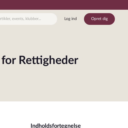
Log ind
Opret dig
 for Rettigheder
Indholdsfortegnelse
j bogmærke