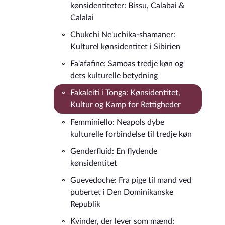
kønsidentiteter: Bissu, Calabai &
Calalai
Chukchi Ne'uchika-shamaner:
Kulturel kønsidentitet i Sibirien
Fa'afafine: Samoas tredje køn og
dets kulturelle betydning
Fakaleiti i Tonga: Kønsidentitet,
Kultur og Kamp for Rettigheder
Femminiello: Neapols dybe
kulturelle forbindelse til tredje køn
Genderfluid: En flydende
kønsidentitet
Guevedoche: Fra pige til mand ved
pubertet i Den Dominikanske
Republik
Kvinder, der lever som mænd: