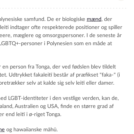
 polynesiske samfund. De er biologiske
mænd
, der
eiti indtager ofte respekterede positioner og spiller
, seere, mæglere og omsorgspersoner. I de seneste år
ge LGBTQ+-personer i Polynesien som en måde at
 er en person fra Tonga, der ved fødslen blev tildelt
. Udtrykket fakaleitī består af præfikset "faka-" (i
retrækker selv at kalde sig selv leitī eller damer.
med LGBT-identiteter i den vestlige verden, kan de,
land, Australien og USA, finde en større grad af
 end leitī i ø-riget Tonga.
ine
og hawaiianske māhū.