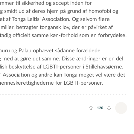
ommer til sikkerhed og accept inden for
dig smidt ud af deres hjem på grund af homofobi og
tet af Tonga Leitis' Association. Og selvom flere
familier, betragter tongansk lov, der er påvirket af
stadig officielt samme køn-forhold som en forbrydelse.
, Nauru og Palau ophævet sådanne forældede
g med at gøre det samme. Disse ændringer er en del
idisk beskyttelse af LGBTI-personer i Stillehavsøerne.
' Association og andre kan Tonga meget vel være det
menneskerettighederne for LGBTI-personer.
120
Plus rate
Minus rate
Tilfø