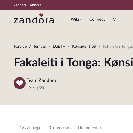
Zandora Connect
Wiki
Connect
TV
Forside
Temaer
LGBT+
Kønsidentitet
Fakaleiti i Tonga: Kønsidentit
Fakaleiti i Tonga: Køn
Team Zandora
19. aug '23
167
visninger
0 interviews
0 kommentarer