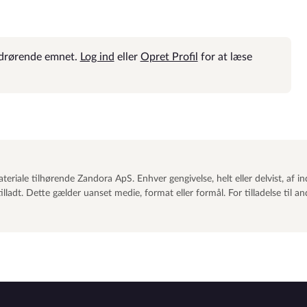
vedrørende emnet.
Log ind
eller
Opret Profil
for at læse
eriale tilhørende Zandora ApS. Enhver gengivelse, helt eller delvist, af in
ladt. Dette gælder uanset medie, format eller formål. For tilladelse til a