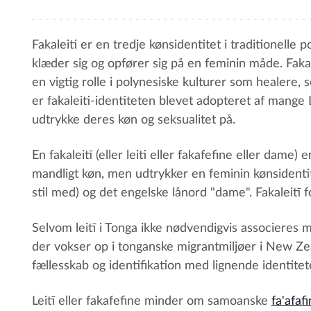
Fakaleiti er en tredje kønsidentitet i traditionelle
klæder sig og opfører sig på en feminin måde. Fakal
en vigtig rolle i polynesiske kulturer som healere
er fakaleiti-identiteten blevet adopteret af man
udtrykke deres køn og seksualitet på.
En fakaleitī (eller leiti eller fakafefine eller dame)
mandligt køn, men udtrykker en feminin kønsidentitet
stil med) og det engelske lånord "dame". Fakaleitī fo
Selvom leitī i Tonga ikke nødvendigvis associeres 
der vokser op i tonganske migrantmiljøer i New Zea
fællesskab og identifikation med lignende identiteter
Leitī eller fakafefine minder om samoanske
fa'afaf