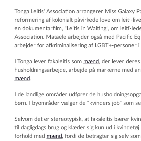
Tonga Leitis' Association arrangerer Miss Galaxy P
reformering af kolonialt påvirkede love om leitī-live
en dokumentarfilm, "Leitis in Waiting", om leitī-le
Association. Mataele arbejder også med Pacific Equa
arbejder for afkriminalisering af LGBT+-personer i 
I Tonga lever fakaleitis som
mænd
, der lever dere
husholdningsarbejde, arbejde på markerne med andr
mænd
.
I de landlige områder udfører de husholdningsopga
børn. I byområder vælger de "kvinders job" som sek
Selvom det er stereotypisk, at fakaleitis bærer kvi
til dagligdags brug og klæder sig kun ud i kvindetøj
forhold med
mænd
, fordi de betragter sig selv so