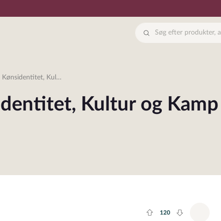
et, Kultur og Kamp for Rettigheder
sidentitet, Kultur og Kamp
120
Plus rate
Minus rate
Tilfø