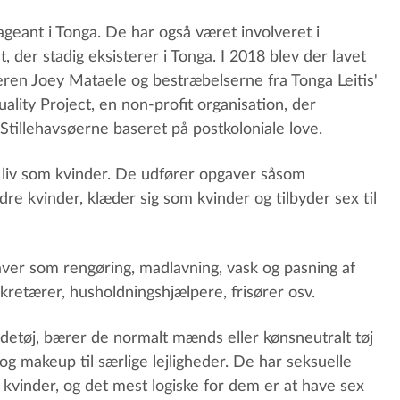
ageant i Tonga. De har også været involveret i
t, der stadig eksisterer i Tonga. I 2018 blev der lavet
deren Joey Mataele og bestræbelserne fra Tonga Leitis'
lity Project, en non-profit organisation, der
Stillehavsøerne baseret på postkoloniale love.
s liv som kvinder. De udfører opgaver såsom
e kvinder, klæder sig som kvinder og tilbyder sex til
ver som rengøring, madlavning, vask og pasning af
retærer, husholdningshjælpere, frisører osv.
ndetøj, bærer de normalt mænds eller kønsneutralt tøj
 og makeup til særlige lejligheder. De har seksuelle
m kvinder, og det mest logiske for dem er at have sex