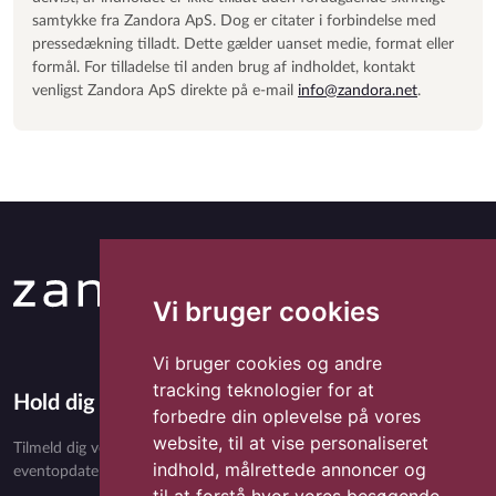
samtykke fra Zandora ApS. Dog er citater i forbindelse med
pressedækning tilladt. Dette gælder uanset medie, format eller
formål. For tilladelse til anden brug af indholdet, kontakt
venligst Zandora ApS direkte på e-mail
info@zandora.net
.
Vi bruger cookies
Vi bruger cookies og andre
tracking teknologier for at
Hold dig opdateret med Zandora
forbedre din oplevelse på vores
website, til at vise personaliseret
Tilmeld dig vores nyhedsbrev og få eksklusivt indhold, nyheder,
indhold, målrettede annoncer og
eventopdateringer og særlige tilbud direkte i din indbakke.