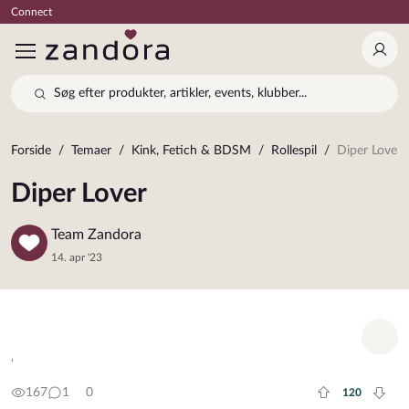
Connect
Log 
Søg efter produkter, artikler, events, klubber...
Forside
Temaer
Kink, Fetich & BDSM
Rollespil
Diper Lover
Diper Lover
Team Zandora
14. apr '23
Tilf
'
167
1
0
120
Plus rate
Minu