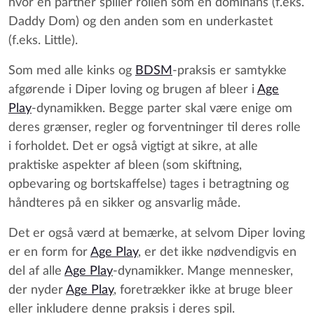
hvor en partner spiller rollen som en dominans (f.eks.
Daddy Dom) og den anden som en underkastet
(f.eks. Little).
Som med alle kinks og
BDSM
-praksis er samtykke
afgørende i Diper loving og brugen af bleer i
Age
Play
-dynamikken. Begge parter skal være enige om
deres grænser, regler og forventninger til deres rolle
i forholdet. Det er også vigtigt at sikre, at alle
praktiske aspekter af bleen (som skiftning,
opbevaring og bortskaffelse) tages i betragtning og
håndteres på en sikker og ansvarlig måde.
Det er også værd at bemærke, at selvom Diper loving
er en form for
Age Play
, er det ikke nødvendigvis en
del af alle
Age Play
-dynamikker. Mange mennesker,
der nyder
Age Play
, foretrækker ikke at bruge bleer
eller inkludere denne praksis i deres spil.