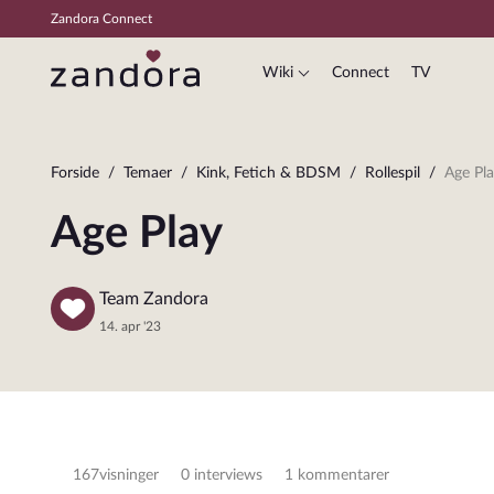
Zandora Connect
Wiki
Connect
TV
Forside
Temaer
Kink, Fetich & BDSM
Rollespil
Age Pl
Age Play
Team Zandora
14. apr '23
167
visninger
0 interviews
1 kommentarer