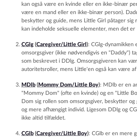
kan også være en kvinde eller en ikke-binær pers
være en mand eller en ikke-binær person). Dad
beskytter og guide, mens Little Girl påtager sig
kan indeholde seksuelle elementer, men det er ik
CGlg
(
Caregiver/Little Girl
)
: CGlg-dynamikken e
omsorgsgiver (ikke nødvendigvis en "Daddy") tager
som beskrevet i DDlg. Omsorgsgiveren kan være 
autoritetsroller, mens Little'en også kan være af
MDlb
(
Mommy Dom/Little Boy
)
: MDlb er en a
"Mommy Dom" (ofte en kvinde) og en "Little B
Dom sig rollen som omsorgsgiver, beskytter og g
og mere afhængigt individ. Ligesom DDlg og CG
ikke altid tilfældet.
CGlb
(
Caregiver/Little Boy
)
: CGlb er en mere g