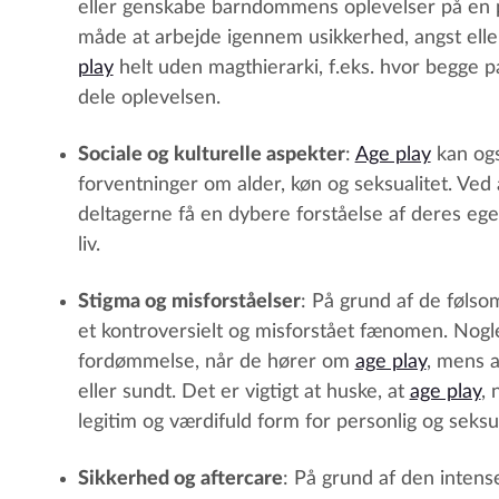
eller genskabe barndommens oplevelser på en 
måde at arbejde igennem usikkerhed, angst elle
play
helt uden magthierarki, f.eks. hvor begge p
dele oplevelsen.
Sociale og kulturelle aspekter
:
Age play
kan ogs
forventninger om alder, køn og seksualitet. Ve
deltagerne få en dybere forståelse af deres ege
liv.
Stigma og misforståelser
: På grund af de følso
et kontroversielt og misforstået fænomen. Nog
fordømmelse, når de hører om
age play
, mens a
eller sundt. Det er vigtigt at huske, at
age play
, 
legitim og værdifuld form for personlig og seksu
Sikkerhed og aftercare
: På grund af den intens