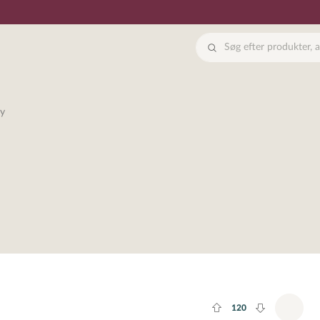
ay
120
Plus rate
Minus rate
Tilfø