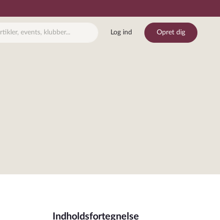
Log ind
Opret dig
Indholdsfortegnelse
j bogmærke