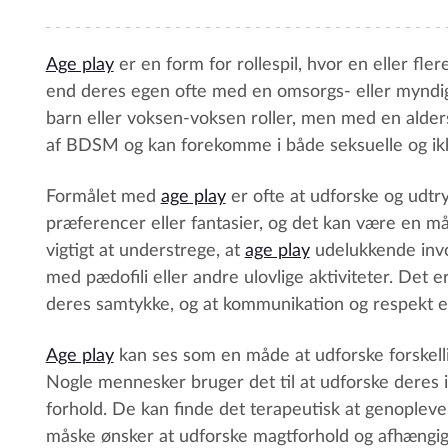
Age play
er en form for rollespil, hvor en eller fl
end deres egen ofte med en omsorgs- eller myndi
barn eller voksen-voksen roller, men med en alder
af BDSM og kan forekomme i både seksuelle og i
Formålet med
age play
er ofte at udforske og udtry
præferencer eller fantasier, og det kan være en måd
vigtigt at understrege, at
age play
udelukkende invo
med pædofili eller andre ulovlige aktiviteter. Det er
deres samtykke, og at kommunikation og respekt er
Age play
kan ses som en måde at udforske forskellig
Nogle mennesker bruger det til at udforske deres ind
forhold. De kan finde det terapeutisk at genople
måske ønsker at udforske magtforhold og afhængi