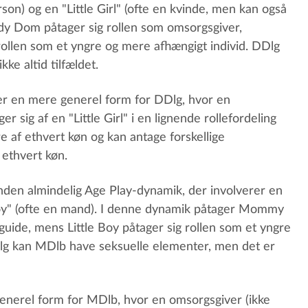
on) og en "Little Girl" (ofte en kvinde, men kan også
dy Dom påtager sig rollen som omsorgsgiver,
 rollen som et yngre og mere afhængigt individ. DDlg
ke altid tilfældet.
r en mere generel form for DDlg, hvor en
 sig af en "Little Girl" i en lignende rollefordeling
af ethvert køn og kan antage forskellige
 ethvert køn.
nden almindelig Age Play-dynamik, der involverer en
oy" (ofte en mand). I denne dynamik påtager Mommy
uide, mens Little Boy påtager sig rollen som et yngre
lg kan MDlb have seksuelle elementer, men det er
enerel form for MDlb, hvor en omsorgsgiver (ikke