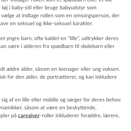
 der indtager rollen som et spædbarn eller et lille
 tøj i baby-stil eller bruge babyudstyr som
n vælge at indtage rollen som en omsorgsperson, der
ave en seksuel og ikke-seksuel karakter.
et yngre barn, ofte kaldet en "lille", udtrykker deres
e kan være i alderen fra spædbarn til skolebarn eller
lidt ældre alder, såsom en teenager eller ung voksen.
sk for den alder, de portrætterer, og kan inkludere
sig af en lille eller middle og sørger for deres behov.
dynamikker, såsom at være en beskyttende,
mpler på
caregiver
-roller inkluderer forældre, lærere,