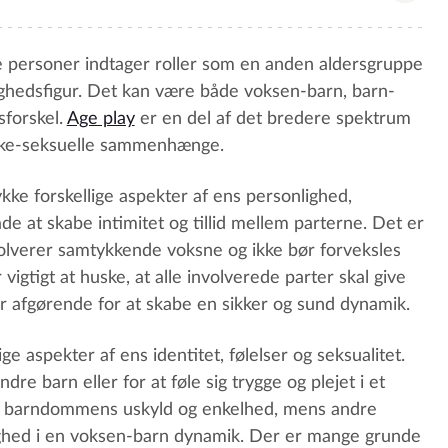
ere personer indtager roller som en anden aldersgruppe
ghedsfigur. Det kan være både voksen-barn, barn-
sforskel.
Age play
er en del af det bredere spektrum
kke-seksuelle sammenhænge.
kke forskellige aspekter af ens personlighed,
e at skabe intimitet og tillid mellem parterne. Det er
lverer samtykkende voksne og ikke bør forveksles
 vigtigt at huske, at alle involverede parter skal give
 afgørende for at skabe en sikker og sund dynamik.
e aspekter af ens identitet, følelser og seksualitet.
re barn eller for at føle sig trygge og plejet i et
ve barndommens uskyld og enkelhed, mens andre
ghed i en voksen-barn dynamik. Der er mange grunde