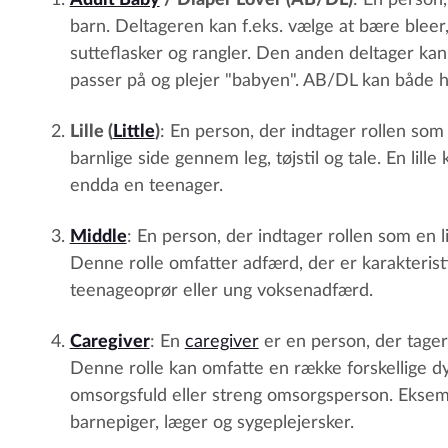
Adult Baby
/ Diaper Lover (AB/DL)
: En person,
barn. Deltageren kan f.eks. vælge at bære bleer,
sutteflasker og rangler. Den anden deltager ka
passer på og plejer "babyen". AB/DL kan både h
Lille (
Little
)
: En person, der indtager rollen som 
barnlige side gennem leg, tøjstil og tale. En lill
endda en teenager.
Middle
: En person, der indtager rollen som en 
Denne rolle omfatter adfærd, der er karakteristi
teenageoprør eller ung voksenadfærd.
Caregiver
: En
caregiver
er en person, der tager 
Denne rolle kan omfatte en række forskellige 
omsorgsfuld eller streng omsorgsperson. Ekse
barnepiger, læger og sygeplejersker.