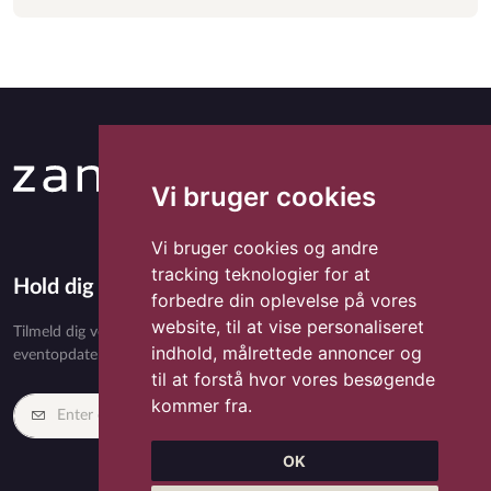
Vi bruger cookies
Vi bruger cookies og andre
tracking teknologier for at
Hold dig opdateret med Zandora
forbedre din oplevelse på vores
website, til at vise personaliseret
Tilmeld dig vores nyhedsbrev og få eksklusivt indhold, nyheder,
indhold, målrettede annoncer og
eventopdateringer og særlige tilbud direkte i din indbakke.
til at forstå hvor vores besøgende
kommer fra.
Tilmeld
OK