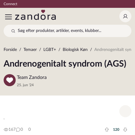
Connect
Log 
Søg efter produkter, artikler, events, klubber...
Forside
Temaer
LGBT+
Biologisk Køn
Andrenogenitalt synd
Andrenogenitalt syndrom (AGS)
Team Zandora
25. jun '24
Tilf
'
167
0
0
120
Plus rate
Minu