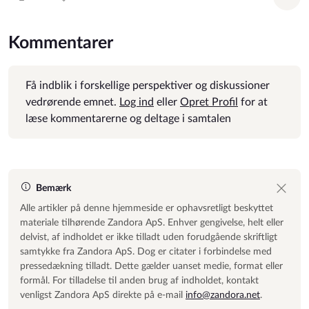
Plus rate
Minus rate
Tilf
Kommentarer
Få indblik i forskellige perspektiver og diskussioner
vedrørende emnet.
Log ind
eller
Opret Profil
for at
læse kommentarerne og deltage i samtalen
Bemærk
Alle artikler på denne hjemmeside er ophavsretligt beskyttet
materiale tilhørende Zandora ApS. Enhver gengivelse, helt eller
delvist, af indholdet er ikke tilladt uden forudgående skriftligt
samtykke fra Zandora ApS. Dog er citater i forbindelse med
pressedækning tilladt. Dette gælder uanset medie, format eller
formål. For tilladelse til anden brug af indholdet, kontakt
venligst Zandora ApS direkte på e-mail
info@zandora.net
.