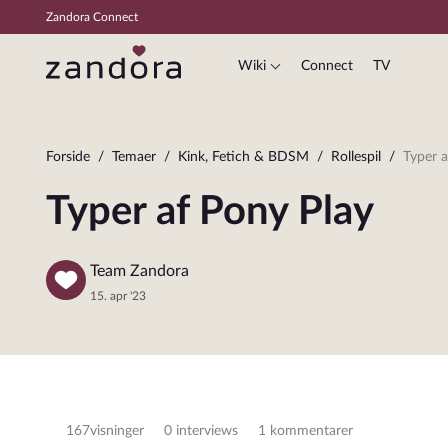
Zandora Connect
Wiki
Connect
TV
Forside
Temaer
Kink, Fetich & BDSM
Rollespil
Typer a
Typer af Pony Play
Team Zandora
15. apr '23
167
visninger
0 interviews
1 kommentarer