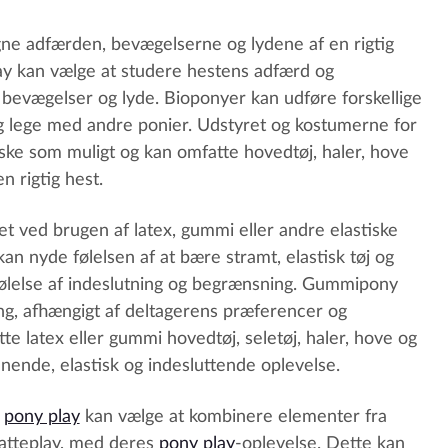
igne adfærden, bevægelserne og lydene af en rigtig
lay kan vælge at studere hestens adfærd og
 bevægelser og lyde. Bioponyer kan udføre forskellige
 og lege med andre ponier. Udstyret og kostumerne for
tiske som muligt og kan omfatte hovedtøj, haler, hove
n rigtig hest.
t ved brugen af latex, gummi eller andre elastiske
n nyde følelsen af at bære stramt, elastisk tøj og
følelse af indeslutning og begrænsning. Gummipony
ing, afhængigt af deltagerens præferencer og
e latex eller gummi hovedtøj, seletøj, haler, hove og
innende, elastisk og indesluttende oplevelse.
i
pony play
kan vælge at kombinere elementer fra
katteplay, med deres
pony play
-oplevelse. Dette kan