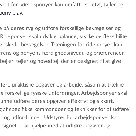
ret for kørselsponyer kan omfatte seletøj, tøjler og
pony play
.
re på deres ryg og udføre forskellige bevægelser og
 Rideponyer skal udvikle balance, styrke og fleksibilitet
 ønskede bevægelser. Træningen for rideponyer kan
tterens og ponyens færdighedsniveau og præferencer.
jler, tøjler og hovedtøj, der er designet til at give
dføre praktiske opgaver og arbejde, såsom at trække
re forskellige fysiske udfordringer. Arbejdsponyer skal
kunne udføre deres opgaver effektivt og sikkert.
 af specifikke kommandoer og teknikker for at udføre
er og udfordringer. Udstyret for arbejdsponyer kan
designet til at hjælpe med at udføre opgaver og