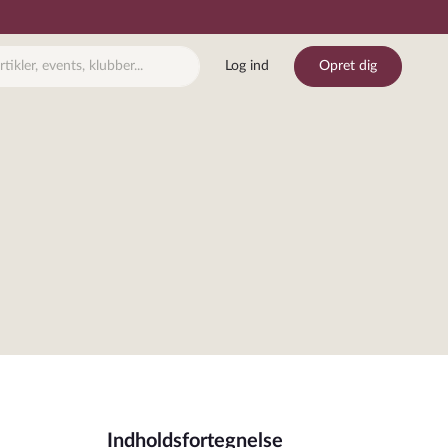
Log ind
Opret dig
Indholdsfortegnelse
j bogmærke