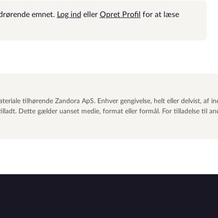
vedrørende emnet.
Log ind
eller
Opret Profil
for at læse
eriale tilhørende Zandora ApS. Enhver gengivelse, helt eller delvist, af in
ladt. Dette gælder uanset medie, format eller formål. For tilladelse til a