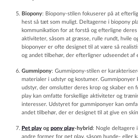
Biopony
: Biopony-stilen fokuserer på at efterl
hest så tæt som muligt. Deltagerne i biopony p
kommunikation for at forstå og efterligne deres
aktiviteter, såsom at græsse, rulle rundt, hvile
bioponyer er ofte designet til at være så realis
og andet tilbehør, der efterligner udseendet af e
Gummipony
: Gummipony-stilen er karakterisere
materialer i udstyr og kostumer. Gummiponyer ka
udstyr, der omslutter deres krop og skaber en 
play kan omfatte forskellige aktiviteter og træn
interesser. Udstyret for gummiponyer kan omfatt
andet tilbehør, der er designet til at give en sk
Pet play
og
pony play
-hybrid
: Nogle deltagere 
andre former for pet play, såsom hunde- eller 