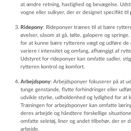
at ændre retning, hastighed og bevægelse. Udsty
vogne eller sulkyer, der er designet specifikt til
Ridepony
: Rideponyer trænes til at bære rytte
øvelser, såsom at gå, tølte, galopere og springe.
for at kunne bære rytterens vægt og udføre de
variere i intensitet og omfang, afhængigt af ry
Udstyret for rideponyer kan omfatte sadler, stigbø
rytteren kontrol og komfort.
Arbejdspony
: Arbejdsponyer fokuserer på at u
tunge genstande, flytte forhindringer eller udfø
udvikle styrke, udholdenhed og lydighed for at 
Træningen for arbejdsponyer kan omfatte læring
deres arbejde og håndtere forskellige situation
omfatte seletøj, liner og andet tilbehør, der er 
arbejde.