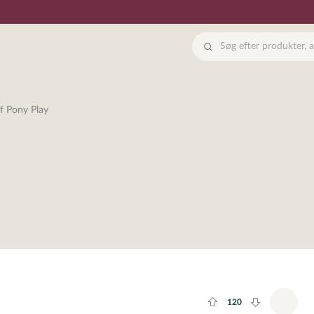
f Pony Play
120
Plus rate
Minus rate
Tilfø