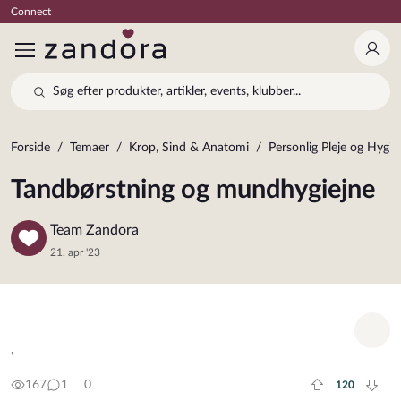
Connect
Log 
Søg efter produkter, artikler, events, klubber...
Forside
Temaer
Krop, Sind & Anatomi
Personlig Pleje og Hygie
Tandbørstning og mundhygiejne
Team Zandora
21. apr '23
Tilf
'
167
1
0
120
Plus rate
Minu