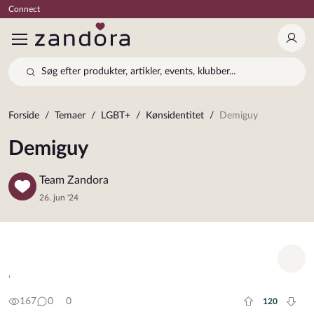
Connect
Log 
Søg efter produkter, artikler, events, klubber...
Forside
Temaer
LGBT+
Kønsidentitet
Demiguy
Demiguy
Team Zandora
26. jun '24
Tilf
'
167
0
0
120
Plus rate
Minu