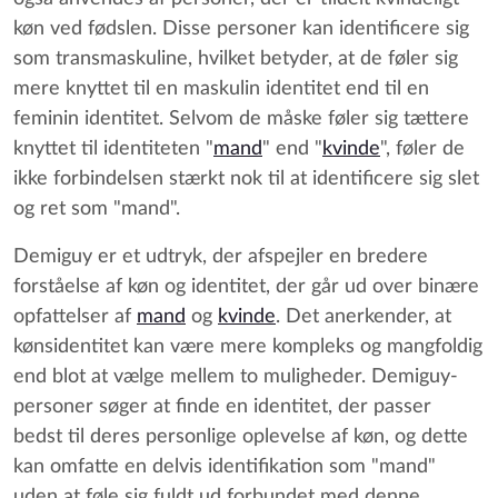
køn ved fødslen. Disse personer kan identificere sig
som transmaskuline, hvilket betyder, at de føler sig
mere knyttet til en maskulin identitet end til en
feminin identitet. Selvom de måske føler sig tættere
knyttet til identiteten "
mand
" end "
kvinde
", føler de
ikke forbindelsen stærkt nok til at identificere sig slet
og ret som "mand".
Demiguy er et udtryk, der afspejler en bredere
forståelse af køn og identitet, der går ud over binære
opfattelser af
mand
og
kvinde
. Det anerkender, at
kønsidentitet kan være mere kompleks og mangfoldig
end blot at vælge mellem to muligheder. Demiguy-
personer søger at finde en identitet, der passer
bedst til deres personlige oplevelse af køn, og dette
kan omfatte en delvis identifikation som "mand"
uden at føle sig fuldt ud forbundet med denne