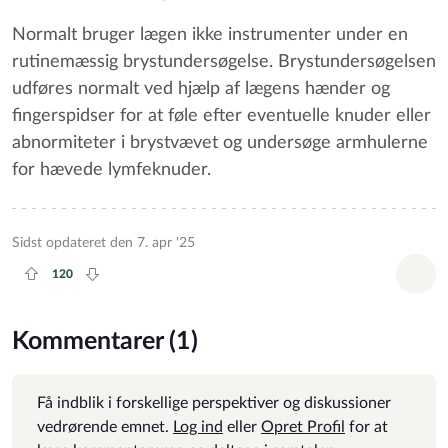
Normalt bruger lægen ikke instrumenter under en
rutinemæssig brystundersøgelse. Brystundersøgelsen
udføres normalt ved hjælp af lægens hænder og
fingerspidser for at føle efter eventuelle knuder eller
abnormiteter i brystvævet og undersøge armhulerne
for hævede lymfeknuder.
Sidst opdateret den 7. apr '25
120
Plus rate
Minus rate
Tilf
Kommentarer (1)
Få indblik i forskellige perspektiver og diskussioner
vedrørende emnet.
Log ind
eller
Opret Profil
for at