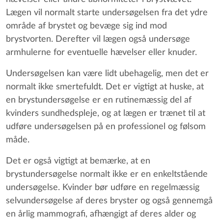
Lægen vil normalt starte undersøgelsen fra det ydre
område af brystet og bevæge sig ind mod
brystvorten. Derefter vil lægen også undersøge
armhulerne for eventuelle hævelser eller knuder.
Undersøgelsen kan være lidt ubehagelig, men det er
normalt ikke smertefuldt. Det er vigtigt at huske, at
en brystundersøgelse er en rutinemæssig del af
kvinders sundhedspleje, og at lægen er trænet til at
udføre undersøgelsen på en professionel og følsom
måde.
Det er også vigtigt at bemærke, at en
brystundersøgelse normalt ikke er en enkeltstående
undersøgelse. Kvinder bør udføre en regelmæssig
selvundersøgelse af deres bryster og også gennemgå
en årlig mammografi, afhængigt af deres alder og