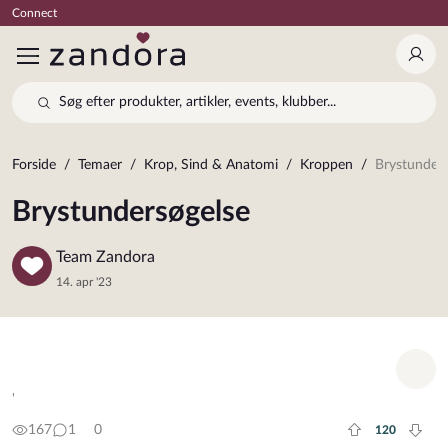
Connect
Log 
Søg efter produkter, artikler, events, klubber...
Forside
Temaer
Krop, Sind & Anatomi
Kroppen
Brystunders
Brystundersøgelse
Team Zandora
14. apr '23
Tilf
'
167
1
0
120
Plus rate
Minu