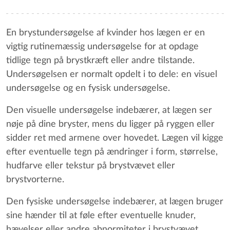
En brystundersøgelse af kvinder hos lægen er en
vigtig rutinemæssig undersøgelse for at opdage
tidlige tegn på brystkræft eller andre tilstande.
Undersøgelsen er normalt opdelt i to dele: en visuel
undersøgelse og en fysisk undersøgelse.
Den visuelle undersøgelse indebærer, at lægen ser
nøje på dine bryster, mens du ligger på ryggen eller
sidder ret med armene over hovedet. Lægen vil kigge
efter eventuelle tegn på ændringer i form, størrelse,
hudfarve eller tekstur på brystvævet eller
brystvorterne.
Den fysiske undersøgelse indebærer, at lægen bruger
sine hænder til at føle efter eventuelle knuder,
hævelser eller andre abnormiteter i brystvævet.