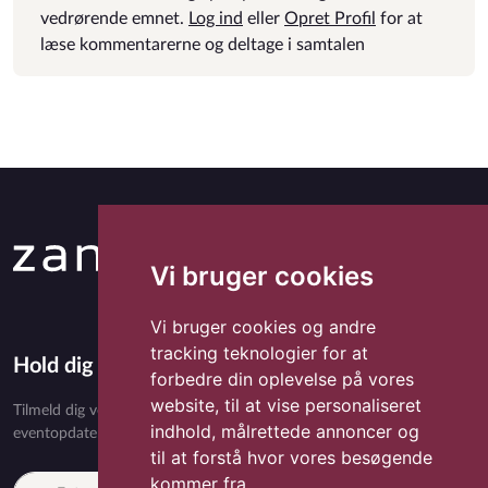
vedrørende emnet.
Log ind
eller
Opret Profil
for at
læse kommentarerne og deltage i samtalen
Vi bruger cookies
Vi bruger cookies og andre
tracking teknologier for at
Hold dig opdateret med Zandora
forbedre din oplevelse på vores
website, til at vise personaliseret
Tilmeld dig vores nyhedsbrev og få eksklusivt indhold, nyheder,
indhold, målrettede annoncer og
eventopdateringer og særlige tilbud direkte i din indbakke.
til at forstå hvor vores besøgende
kommer fra.