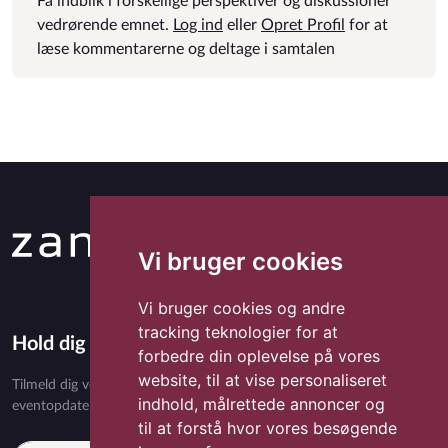
Få indblik i forskellige perspektiver og diskussioner
vedrørende emnet.
Log ind
eller
Opret Profil
for at
læse kommentarerne og deltage i samtalen
Vi bruger cookies
Vi bruger cookies og andre
tracking teknologier for at
Hold dig opdateret med Zandora
forbedre din oplevelse på vores
website, til at vise personaliseret
Tilmeld dig vores nyhedsbrev og få eksklusivt indhold, nyheder,
indhold, målrettede annoncer og
eventopdateringer og særlige tilbud direkte i din indbakke.
til at forstå hvor vores besøgende