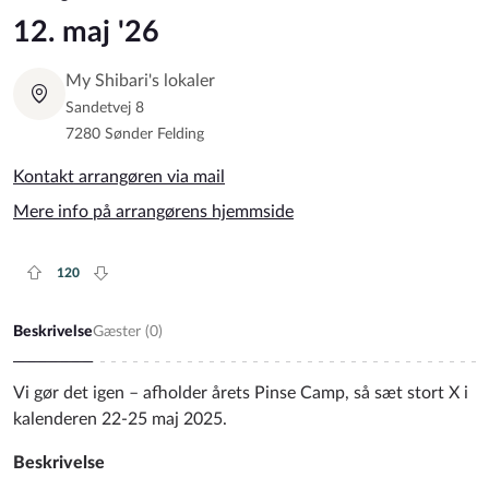
12. maj '26
My Shibari's lokaler
Sandetvej 8
7280 Sønder Felding
Kontakt arrangøren via mail
Mere info på arrangørens hjemmside
120
Plus rate
Minus rate
Beskrivelse
Gæster (
0
)
Vi gør det igen – afholder årets Pinse Camp, så sæt stort X i
kalenderen 22-25 maj 2025.
Beskrivelse