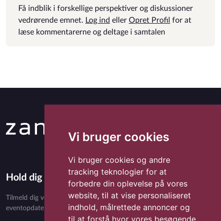
Få indblik i forskellige perspektiver og diskussioner
vedrørende emnet.
Log ind
eller
Opret Profil
for at
læse kommentarerne og deltage i samtalen
Vi bruger cookies
Vi bruger cookies og andre
tracking teknologier for at
Hold dig opdateret med Zandora
forbedre din oplevelse på vores
website, til at vise personaliseret
Tilmeld dig vores nyhedsbrev og få eksklusivt indhold, nyheder,
indhold, målrettede annoncer og
eventopdateringer og særlige tilbud direkte i din indbakke.
til at forstå hvor vores besøgende