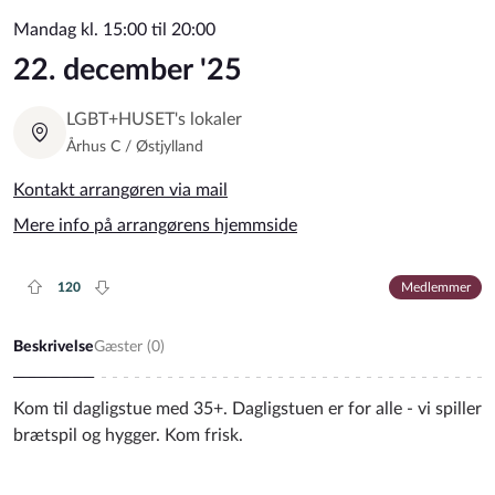
Mandag kl. 15:00 til 20:00
22. december '25
LGBT+HUSET's lokaler
Århus C / Østjylland
Kontakt arrangøren via mail
Mere info på arrangørens hjemmside
120
Medlemmer
Plus rate
Minus rate
Beskrivelse
Gæster (
0
)
Kom til dagligstue med 35+. Dagligstuen er for alle - vi spiller
brætspil og hygger. Kom frisk.