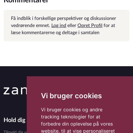
Kommentarer
Få indblik i forskellige perspektiver og diskussioner
vedrørende emnet.
Log ind
eller
Opret Profil
for at
læse kommentarerne og deltage i samtalen
Vi bruger cookies
Vi bruger cookies og andre
tracking teknologier for at
Hold dig opdateret med Zandora
forbedre din oplevelse på vores
website, til at vise personaliseret
Tilmeld dig vores nyhedsbrev og få eksklusivt indhold, nyheder,