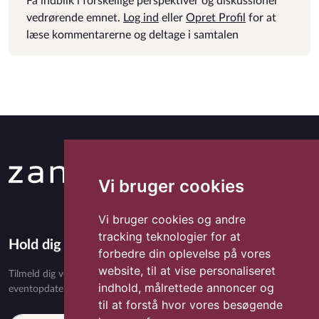
Få indblik i forskellige perspektiver og diskussioner
vedrørende emnet.
Log ind
eller
Opret Profil
for at
læse kommentarerne og deltage i samtalen
Vi bruger cookies
Vi bruger cookies og andre
tracking teknologier for at
Hold dig opdateret med Zandora
forbedre din oplevelse på vores
website, til at vise personaliseret
Tilmeld dig vores nyhedsbrev og få eksklusivt indhold, nyheder,
indhold, målrettede annoncer og
eventopdateringer og særlige tilbud direkte i din indbakke.
til at forstå hvor vores besøgende